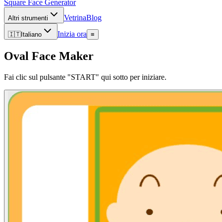
Square Face
Generator
Vetrina
Blog
Altri strumenti
Inizia ora
🇮🇹
Italiano
≡
Oval Face Maker
Fai clic sul pulsante "START" qui sotto per iniziare.