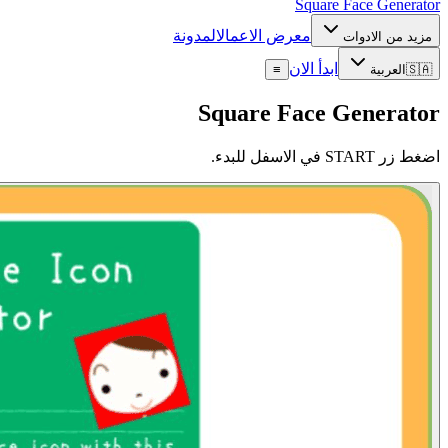
Square Face
Generator
معرض الاعمال
المدونة
مزيد من الادوات
ابدأ الان
🇸🇦
العربية
≡
Square Face Generator
اضغط زر START في الاسفل للبدء.